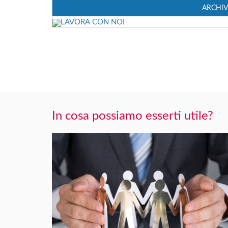
ARCHIV
In cosa possiamo esserti utile?