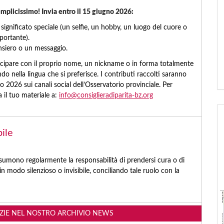
mplicissimo! Invia entro il 15 giugno 2026:
 significato speciale (un selfie, un hobby, un luogo del cuore o
ortante).
nsiero o un messaggio.
tecipare con il proprio nome, un nickname o in forma totalmente
do nella lingua che si preferisce. I contributi raccolti saranno
io 2026 sui canali social dell’Osservatorio provinciale. Per
a il tuo materiale a:
info@consiglieradiparita-bz.org
bile
sumono regolarmente la responsabilità di prendersi cura o di
n modo silenzioso o invisibile, conciliando tale ruolo con la
IZIE NEL NOSTRO ARCHIVIO NEWS