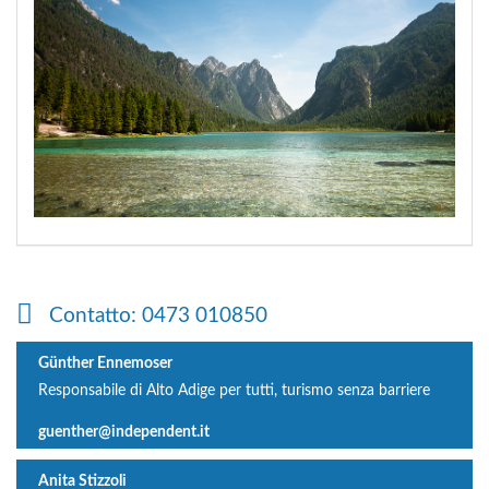
Contatto: 0473 010850
Günther Ennemoser
Responsabile di Alto Adige per tutti, turismo senza barriere
guenther@independent.it
Anita Stizzoli