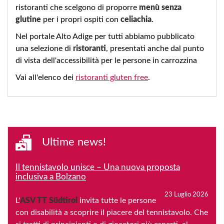
ristoranti che scelgono di proporre
menù senza
glutine
per i propri ospiti con
celiachia
.
Nel portale Alto Adige per tutti abbiamo pubblicato
una selezione di
ristoranti
, presentati anche dal punto
di vista dell'accessibilità per le persone in carrozzina
Vai all'elenco dei
ristoranti gluten free
.
Ultime news!
Il tennistavolo unisce – Una nuova proposta
inclusiva a Bolzano
23 Luglio 2026
L'
ASV TT Südtirol
invita tutte le persone
con disabilità a scoprire il piacere del tennistavolo. Che