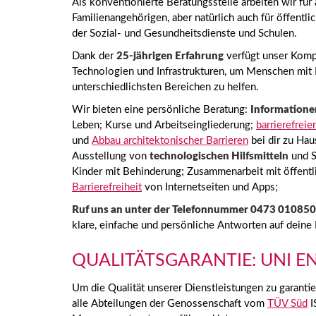
Als konventionierte Beratungsstelle arbeiten wir fü
Familienangehörigen, aber natürlich auch für öffentli
der Sozial- und Gesundheitsdienste und Schulen.
Dank der
25-jährigen Erfahrung
verfügt unser Komp
Technologien und Infrastrukturen, um Menschen mit 
unterschiedlichsten Bereichen zu helfen.
Wir bieten eine persönliche Beratung:
Informatione
Leben; Kurse und Arbeitseingliederung;
barrierefreie
und
Abbau architektonischer Barrieren
bei dir zu Hau
Ausstellung von
technologischen Hilfsmitteln
und S
Kinder mit Behinderung; Zusammenarbeit mit öffentl
Barrierefreiheit
von Internetseiten und Apps;
Ruf uns an unter der Telefonnummer 0473 010850
klare, einfache und persönliche Antworten auf deine
QUALITÄTSGARANTIE: UNI EN
Um die Qualität unserer Dienstleistungen zu garanti
alle Abteilungen der Genossenschaft vom
TÜV Süd
I