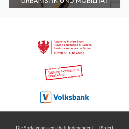
URBANISTIK UND MOBILITÄT
Die Sozialgenossenschaft independent L. fördert