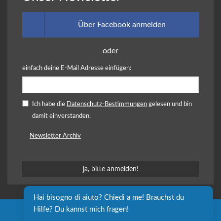
Über Facebook anmelden
oder
einfach deine E-Mail Adresse einfügen:
Ich habe die
Datenschutz-Bestimmungen
gelesen und bin
damit einverstanden.
Newsletter Archiv
Hai bisogno di aiuto? Chiedi a me! Brauchst du 
Hilfe? Du kannst mich fragen!
Sozialgenossenschaft independent L. onlus - P. IVA e C.F.