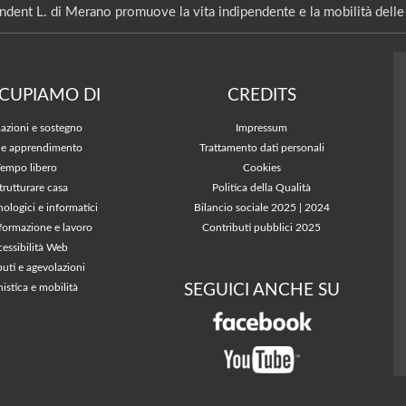
ndent L. di Merano promuove la vita indipendente e la mobilità delle 
CCUPIAMO DI
CREDITS
azioni e sostegno
Impressum
 e apprendimento
Trattamento dati personali
Tempo libero
Cookies
trutturare casa
Politica della Qualità
nologici e informatici
Bilancio sociale 2025
|
2024
 formazione e lavoro
Contributi pubblici 2025
essibilità Web
buti e agevolazioni
SEGUICI ANCHE SU
istica e mobilità