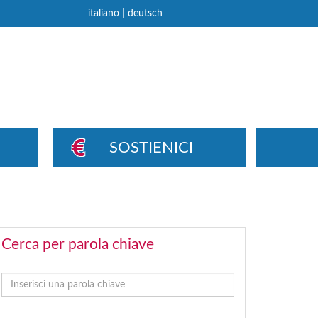
|
italiano
deutsch
SOSTIENICI
Cerca per parola chiave