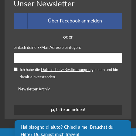
Unser Newsletter
Über Facebook anmelden
oder
einfach deine E-Mail Adresse einfügen:
Ich habe die
Datenschutz-Bestimmungen
gelesen und bin
damit einverstanden.
Newsletter Archiv
Hai bisogno di aiuto? Chiedi a me! Brauchst du 
Hilfe? Du kannst mich fragen!
Sozialgenossenschaft independent L. onlus - P. IVA e C.F.