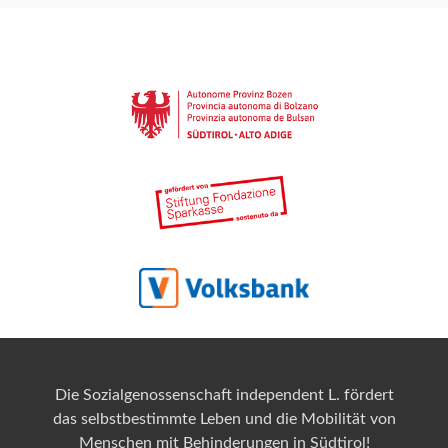
Die Sozialgenossenschaft independent L. fördert
das selbstbestimmte Leben und die Mobilität von
Menschen mit Behinderungen in Südtirol!